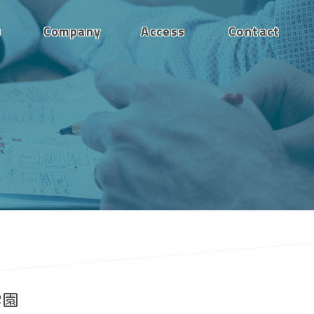
s
Company
Access
Contact
学園